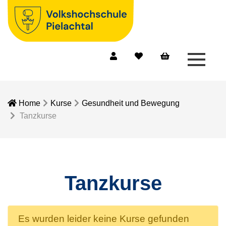
Menü 
Mein Konto
Merkliste
Warenkorb
Home
Kurse
Gesundheit und Bewegung
Tanzkurse
Tanzkurse
Es wurden leider keine Kurse gefunden