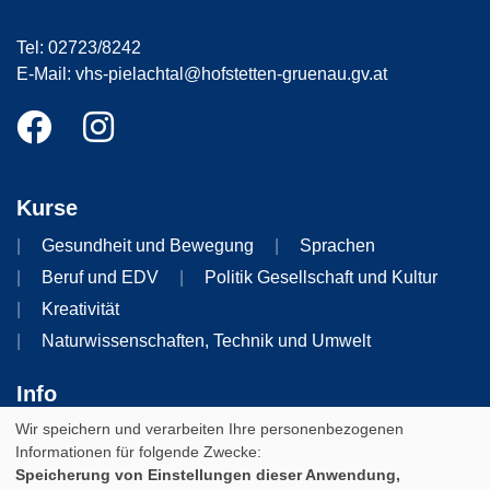
Tel: 02723/8242
E-Mail: vhs-pielachtal@hofstetten-gruenau.gv.at
Kurse
Gesundheit und Bewegung
Sprachen
Beruf und EDV
Politik Gesellschaft und Kultur
Kreativität
Naturwissenschaften, Technik und Umwelt
Info
Wir speichern und verarbeiten Ihre personenbezogenen
Impressum
AGB
Datenschutzerklärung
Informationen für folgende Zwecke:
Widerruf
Speicherung von Einstellungen dieser Anwendung,