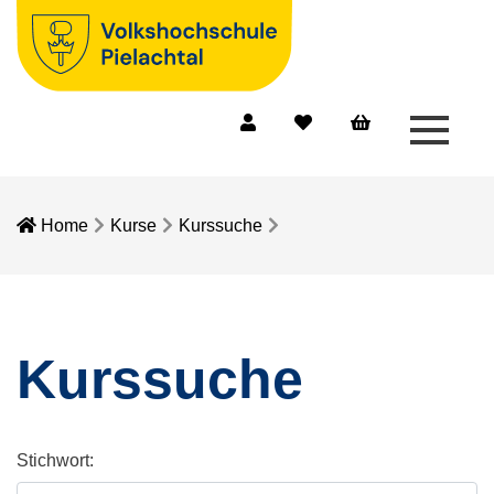
Menü 
Mein Konto
Merkliste
Warenkorb
Home
Kurse
Kurssuche
Kurssuche
Stichwort: