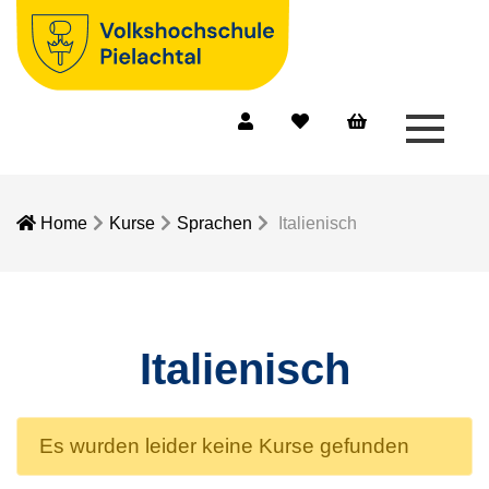
Menü 
Mein Konto
Merkliste
Warenkorb
Home
Kurse
Sprachen
Italienisch
Italienisch
Es wurden leider keine Kurse gefunden