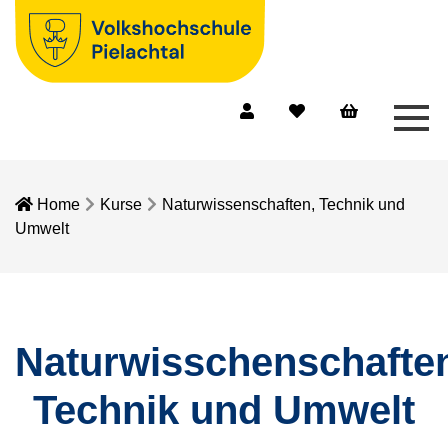
Men
Mein Konto
Merkliste
Warenkorb
Home
Kurse
Naturwissenschaften, Technik und
Umwelt
Naturwisschenschafte
Technik und Umwelt