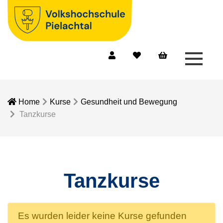
Menü 
Mein Konto
Merkliste
Warenkorb
Home
Kurse
Gesundheit und Bewegung
Tanzkurse
Tanzkurse
Es wurden leider keine Kurse gefunden